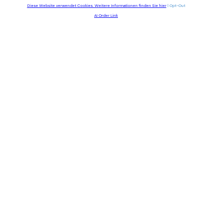
Diese Website verwendet Cookies. Weitere Informationen finden Sie hier
|
Opt-Out
AI Order Link